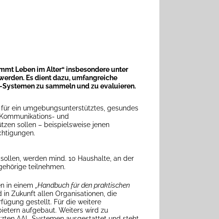
mmt Leben im Alter“ insbesondere unter
werden. Es dient dazu, umfangreiche
*-Systemen zu sammeln und zu evaluieren.
e für ein umgebungsunterstütztes, gesundes
n Kommunikations- und
tzen sollen – beispielsweise jenen
chtigungen.
sollen, werden mind. 10 Haushalte, an der
gehörige teilnehmen.
en in einem
„Handbuch für den praktischen
in Zukunft allen Organisationen, die
fügung gestellt. Für die weitere
ietern aufgebaut. Weiters wird zu
tzten AAL-Systemen ausgestattet und steht