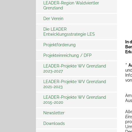
LEADER-Region Waldviertler
Grenzland
LEADER Fachveranstaltung in
NÖ - Gemeinsam
weiterdenken
Der Verein
Die LEADER
Entwicklungsstrategie LES
I
n 
Projektförderung
Ber
Erk
Projekteinreichung / DFP
Förderschwerpunkte
*
A
LEADER-Projekte WV Grenzland
Fördersätze
Relevante Links
und
2023-2027
Inf
Projektauswahl
Förderaufrufe
von
LEADER-Projekte WV Grenzland
2021-2023
Informations- und
Publizitätsbestimmungen
Am 
LEADER-Projekte WV Grenzland
Aus
2015-2020
All
Newsletter
Ein
pro
Downloads
Newsletter Archiv
Ums
Dem