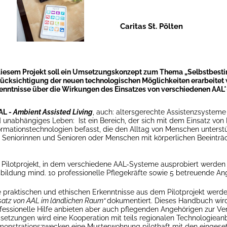
Caritas St. Pölten
diesem Projekt soll ein Umsetzungskonzept zum Thema „Selbstbesti
ücksichtigung der neuen technologischen Möglichkeiten erarbeitet 
enntnisse über die Wirkungen des Einsatzes von verschiedenen AAL
AL -
Ambient Assisted Living
, auch: altersgerechte Assistenzsystem
 unabhängiges Leben: Ist ein Bereich, der sich mit dem Einsatz vo
ormationstechnologien befasst, die den Alltag von Menschen unterstü
 Seniorinnen und Senioren oder Menschen mit körperlichen Beeinträ
Pilotprojekt, in dem verschiedene AAL-Systeme ausprobiert werden 
bildung mind. 10 professionelle Pflegekräfte sowie 5 betreuende An
e praktischen und ethischen Erkenntnisse aus dem Pilotprojekt werd
satz von AAL im ländlichen Raum“
dokumentiert. Dieses Handbuch wird 
fessionelle Hilfe anbieten aber auch pflegenden Angehörigen zur Ver
etzungen wird eine Kooperation mit teils regionalen Technologieanb
onstrationszwecken eine Musterwohnung pilothaft mit den eingese