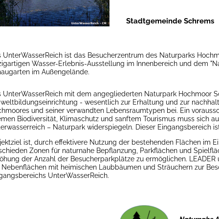
Stadtgemeinde Schrems
 UnterWasserReich ist das Besucherzentrum des Naturparks Hochmo
zigartigen Wasser-Erlebnis-Ausstellung im Innenbereich und dem "N
augarten im Außengelände.
 UnterWasserReich mit dem angegliederten Naturpark Hochmoor Sc
eltbildungseinrichtung - wesentlich zur Erhaltung und zur nachhalt
hmoores und seiner verwandten Lebensraumtypen bei. Ein vorauss
men Biodiversität, Klimaschutz und sanftem Tourismus muss sich a
erwasserreich – Naturpark widerspiegeln. Dieser Eingangsbereich ist 
jektziel ist, durch effektivere Nutzung der bestehenden Flächen 
schieden Zonen für naturnahe Bepflanzung, Parkflächen und Spielfläc
öhung der Anzahl der Besucherparkplätze zu ermöglichen. LEADER un
 Nebenflächen mit heimischen Laubbäumen und Sträuchern zur Bes
gangsbereichs UnterWasserReich.