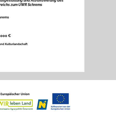
usgestaltung und Attraktivierung des
reichs zum UWR Schrems
hrems
4.000
€
und Kulturlandschaft