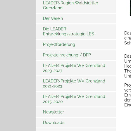
LEADER-Region Waldviertler
Grenzland
LEADER Fachveranstaltung in
NÖ - Gemeinsam
weiterdenken
Der Verein
Die LEADER
Das
Entwicklungsstrategie LES
ein
Sch
Projektförderung
Projekteinreichung / DFP
Förderschwerpunkte
Das
Umw
LEADER-Projekte WV Grenzland
Fördersätze
Relevante Links
Hoc
2023-2027
The
Projektauswahl
Förderaufrufe
Unt
LEADER-Projekte WV Grenzland
Pro
2021-2023
Informations- und
ver
Publizitätsbestimmungen
Erh
LEADER-Projekte WV Grenzland
der
2015-2020
Ein
Newsletter
Downloads
Newsletter Archiv