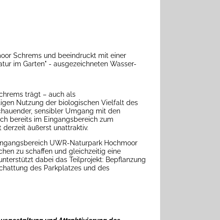
or Schrems und beeindruckt mit einer
atur im Garten" - ausgezeichneten Wasser-
hrems trägt – auch als
igen Nutzung der biologischen Vielfalt des
chauender, sensibler Umgang mit den
uch bereits im Eingangsbereich zum
derzeit äußerst unattraktiv.
im Eingangsbereich UWR-Naturpark Hochmoor
hen zu schaffen und gleichzeitig eine
terstützt dabei das Teilprojekt: Bepflanzung
chattung des Parkplatzes und des