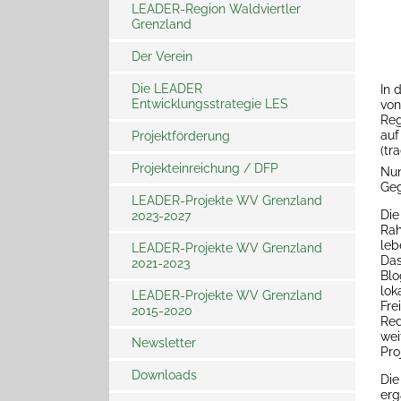
LEADER-Region Waldviertler
Grenzland
LEADER Fachveranstaltung in
NÖ - Gemeinsam
weiterdenken
Der Verein
Die LEADER
In 
Entwicklungsstrategie LES
von
Reg
auf
Projektförderung
(tr
Projekteinreichung / DFP
Förderschwerpunkte
Nun
Geg
LEADER-Projekte WV Grenzland
Fördersätze
Relevante Links
Die 
2023-2027
Rah
Projektauswahl
Förderaufrufe
leb
LEADER-Projekte WV Grenzland
Das
2021-2023
Informations- und
Blo
Publizitätsbestimmungen
lok
LEADER-Projekte WV Grenzland
Fre
2015-2020
Red
wei
Newsletter
Pro
Downloads
Newsletter Archiv
Die
erg