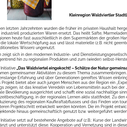
Kleinregion Waldviertler Stad
den letzten Jahrzehnten wurden die früher im privaten Haushalt her
 industriell produzierten Waren ersetzt. Das heißt Säfte, Marmeladen
ionen heute fast ausschließlich in den Supermärkten der großen Han
 die lokale Wertschöpfung aus und lässt materielle (z.B. nicht geern
aditionelles Wissen) ungenutzt.
 zeigt sich in den modernen Industrie- und Dienstleistungsgesellsch
entrend hin zu regionalen Produkten und zum (wieder) selbst-Herste
Initiative
„Das Waldviertel eingekocht! – Schätze der Natur gemeins
men gemeinsamer Aktivitäten zu diesem Thema zusammenbringen. 
enslange Erfahrung und über Generationen gereiftes Wissen einbri
 Projekt bietet aber auch jungen Menschen aus der Region ein „Experi
gs zeigen, ist das kreative Veredeln von Lebensmitteln auch bei der 
ale Bevölkerung ausgerichtet und schafft eine sozial nachhaltige sinnv
izeitbeschäftigung, in der regionales Lernen aktiv stattfindet. Zu d
uzierung des regionalen Kaufkraftabflusses und das Finden von tour
teren Projektschritt entwickelt werden könnten. Die im Projekt entwic
jektende hinaus gemeinschaftlich genutzt bzw. weitergeführt werden
 Initiative setzt auf bestehende Angebote auf (z.B.: Kurse der Landwi
änzt und unterstützt diese. Kooperation und Vernetzung sind in diese