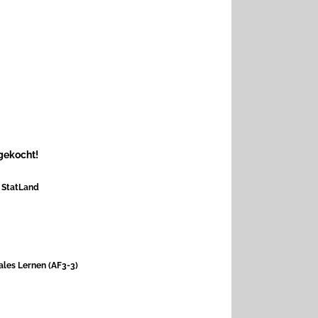
gekocht!
r StatLand
les Lernen (AF3-3)