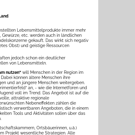
tLand
gestellten Lebensmittelprodukte immer mehr
, Gewürze, etc. werden auch in ländlichen
delskonzerne gekauft. Das wirkt sich negativ
tetes Obst) und geistige Ressourcen
aften jedoch schon ein deutlicher
llen von Lebensmitteln.
am nutzen“
will Menschen in der Region im
Dabei können ältere Menschen ihre
ngen und an jüngere Menschen weitergeben.
mentierfeld“ an, - wie die Internetforen und
Jugend voll im Trend. Das Angebot ist auf die
olle, attraktive regionale
en erwünschten Nebeneffekten zählen die
istisch verwertbaren Angeboten, die in einem
kelten Tools und Aktivitäten sollen über das
.
rtschaftskammern, Ortsbäuerinnen, u.ä.)
m Projekt wesentliche Strategien. Alle