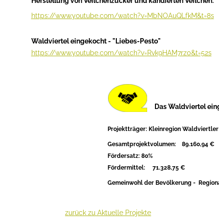
Herstellung von Veilchenzucker und kandierten Veilchen:
https://www.youtube.com/watch?v=MbNOAuQLfkM&t=8s
Waldviertel eingekocht - "Liebes-Pesto"
https://www.youtube.com/watch?v=Rvk9HAM7rz0&t=52s
Das Waldviertel ein
Projektträger: Kleinregion Waldviertle
Gesamtprojektvolumen:
89.160,94
€
Fördersatz: 80%
Fördermittel: 71.328,75
€
Gemeinwohl der Bevölkerung - Regiona
zurück zu Aktuelle Projekte