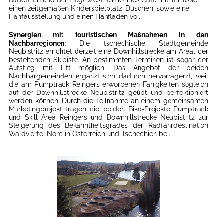
Badeteich und der Liegewiese ein kleines Café mit Terrasse,
einen zeitgemäßen Kinderspielplatz, Duschen, sowie eine
Hanfausstellung und einen Hanfladen vor.
Synergien mit touristischen Maßnahmen in den
Nachbarregionen:
Die tschechische Stadtgemeinde
Neubistritz errichtet derzeit eine Downhillstrecke am Areal der
bestehenden Skipiste. An bestimmten Terminen ist sogar der
Aufstieg mit Lift möglich. Das Angebot der beiden
Nachbargemeinden ergänzt sich dadurch hervorragend, weil
die am Pumptrack Reingers erworbenen Fähigkeiten sogleich
auf der Downhillstrecke Neubistritz geübt und perfektioniert
werden können. Durch die Teilnahme an einem gemeinsamen
Marketingprojekt tragen die beiden Bike-Projekte Pumptrack
und Skill Area Reingers und Downhillstrecke Neubistritz zur
Steigerung des Bekanntheitsgrades der Radfahrdestination
Waldviertel Nord in Österreich und Tschechien bei.