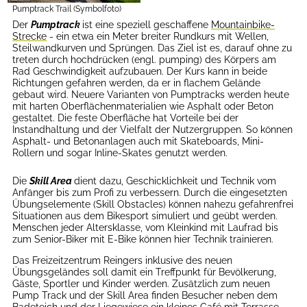
Pumptrack Trail (Symbolfoto)
Der
Pumptrack
ist eine speziell geschaffene
Mountainbike-
Strecke
- ein etwa ein Meter breiter Rundkurs mit Wellen,
Steilwandkurven und Sprüngen. Das Ziel ist es, darauf ohne zu
treten durch hochdrücken (engl. pumping) des Körpers am
Rad Geschwindigkeit aufzubauen. Der Kurs kann in beide
Richtungen gefahren werden, da er in flachem Gelände
gebaut wird. Neuere Varianten von Pumptracks werden heute
mit harten Oberflächenmaterialien wie Asphalt oder Beton
gestaltet. Die feste Oberfläche hat Vorteile bei der
Instandhaltung und der Vielfalt der Nutzergruppen. So können
Asphalt- und Betonanlagen auch mit Skateboards, Mini-
Rollern und sogar Inline-Skates genutzt werden.
Die
Skill Area
dient dazu, Geschicklichkeit und Technik vom
Anfänger bis zum Profi zu verbessern. Durch die eingesetzten
Übungselemente (Skill Obstacles) können nahezu gefahrenfrei
Situationen aus dem Bikesport simuliert und geübt werden.
Menschen jeder Altersklasse, vom Kleinkind mit Laufrad bis
zum Senior-Biker mit E-Bike können hier Technik trainieren.
Das Freizeitzentrum Reingers inklusive des neuen
Übungsgeländes soll damit ein Treffpunkt für Bevölkerung,
Gäste, Sportler und Kinder werden. Zusätzlich zum neuen
Pump Track und der Skill Area finden Besucher neben dem